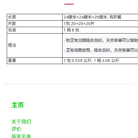
长度
24厘米+24厘米+29厘米, 有护翼
片数
1包 20+20+20片
包装
1 箱 8 包
- 對正常日間吸收良好。天然草藥可以幫
用法
- 正常夜間使用，吸收良好。天然草藥可
重量
1 包 0.559 公斤, 1 箱 3.06 公斤
主页
关于我们
评价
商家名单